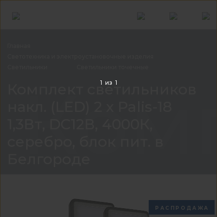
Главная
Светотехника и электроустановочные
изделия
Светильники
Светильники
точечные
Комп
1
из
1
Комплект светильников
накл. (LED) 2 х Palis-18
1,3Вт, DC12В, 4000К,
серебро, блок пит. в
Белгороде
РАСПРОДАЖА