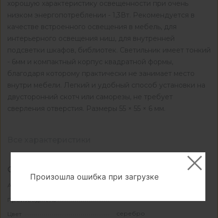
хорошую характеристику освещенности при очень
низком энергопотреблении - 1,3Вт. Рекомендуется в
качестве встроенного освещения в мебель, для
интерьерного освещения ниш, для внутренней
подсветки шкафов, библиотек. Светильник имеет тонкий
- 6мм и компактный корпус квадратной формы,
благодаря которому практически не занимает место
внутри мебели. Легкий и удобный способ установки на
двусторонний скотч или саморезы, не требует
сверления отверстия. Размеры 55 × 55 × 6 мм.
Все характеристики
Основные
Произошла ошибка при загрузке
КА-01009143
Артикул
КИТАЙ
Производитель
серебро
Цвет