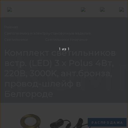
Главная
Светотехника и электроустановочные
изделия
Светильники
Светильники
точечные
Комп
1
из
1
Комплект светильников
встр. (LED) 3 х Polus 4Вт,
220В, 3000K, ант.бронза,
провод-шлейф в
Белгороде
РАСПРОДАЖА