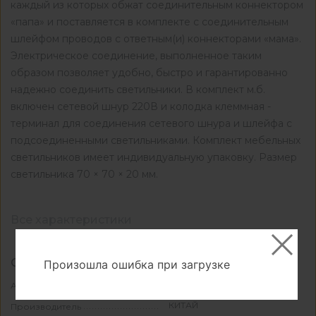
каждый из которых обжат соединительным коннектором
«папа» и поставляется в комплекте c соединительным
шлейфом проводов с ответным(и) коннекторами «мама».
Электрическое соединение, выполненное таким
образом позволяет удобно, быстро и гарантированно
надежно соединить светильники. В комплект м.б.
включен сетевой шнур 220В и колодка клеммная -
терминал для соединения сетевого шнура и шлейфа с
подсоединенными светильниками. Комплект мебельных
светильников имеет индивидуальную упаковку. Размер
светильника 70 × 70 × 20 мм.
Все характеристики
Основные
Произошла ошибка при загрузке
КА-01009153
Артикул
КИТАЙ
Производитель