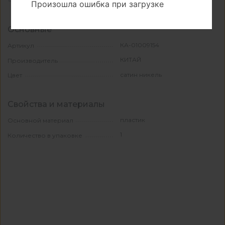
Произошла ошибка при загрузке
Основные
КА-01009154
Артикул
КИТАЙ
Производитель
сатин никель
Цвет
Свойства и материалы
пластик
Основной материал
1
Количество в упаковке