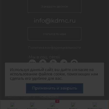
Заказать звонок
info@kdmc.ru
Написать нам
Политика конфиденциальности
Мы в соц. сетях
Используя данный сайт, вы даёте согласие на
использование файлов cookie, помогающих нам
КДМ Белгород
сделать его удобнее для вас.
г. Белгород, пер. 5-й Заводской, 42
©
ООО ЦЕНТР КДМ. ИНН: 3661037157 ОГРН: 1063667287551
Применить и закрыть
,
2026
Разработка сайта —
«Сибирикс»
0
Главная
Каталог
Корзина
Войти
Избранное