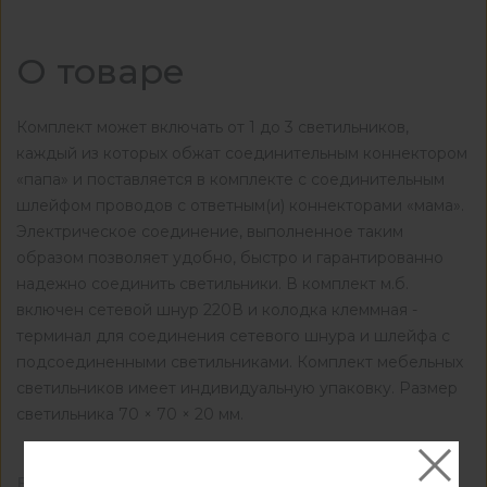
О товаре
Комплект может включать от 1 до 3 светильников,
каждый из которых обжат соединительным коннектором
«папа» и поставляется в комплекте c соединительным
шлейфом проводов с ответным(и) коннекторами «мама».
Электрическое соединение, выполненное таким
образом позволяет удобно, быстро и гарантированно
надежно соединить светильники. В комплект м.б.
включен сетевой шнур 220В и колодка клеммная -
терминал для соединения сетевого шнура и шлейфа с
подсоединенными светильниками. Комплект мебельных
светильников имеет индивидуальную упаковку. Размер
светильника 70 × 70 × 20 мм.
Все характеристики