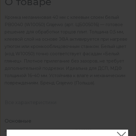
О товаре
Кромка меламиновая 40 мм с клеевым слоем белый
PB0040 (W10050) Grajewo (арт. ЦБ005016) — готовое
решение для обработки торцов плит. Толщина 0,5 мм,
клеевой слой на основе ЭВА активируется при нагреве
утюгом или кромкооблицовочным станком. Белый цвет
(код W10050) точно соответствует фасадам «Белый
глянец». Плотное прилегание без зазоров, не требует
дополнительной подрезки. Идеальна для ДСП, МДФ
толщиной 16–40 мм. Устойчива к влаге и механическим
повреждениям. Бренд Grajewo (Польша).
Все характеристики
Основные
ЦБ005016
Артикул