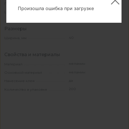
ПОЛЬША
Производитель
Произошла ошибка при загрузке
белый
Цвет
Размеры
40
Ширина, мм
Свойства и материалы
меламин
Материал
меламин
Основной материал
да
Нанесение клея
200
Количество в упаковке