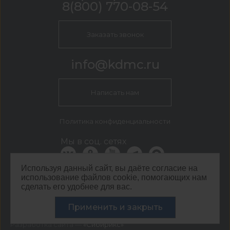
8(800) 770-08-54
Заказать звонок
info@kdmc.ru
Написать нам
Политика конфиденциальности
Мы в соц. сетях
Используя данный сайт, вы даёте согласие на
использование файлов cookie, помогающих нам
КДМ Белгород
сделать его удобнее для вас.
г. Белгород, пер. 5-й Заводской, 42
©
ООО ЦЕНТР КДМ. ИНН: 3661037157 ОГРН: 1063667287551
Применить и закрыть
,
2026
Разработка сайта —
«Сибирикс»