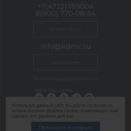
+7(4722)789004
8(800) 770-08-54
Заказать звонок
info@kdmc.ru
Написать нам
Политика конфиденциальности
Мы в соц. сетях
Используя данный сайт, вы даёте согласие на
использование файлов cookie, помогающих нам
КДМ Белгород
сделать его удобнее для вас.
г. Белгород, пер. 5-й Заводской, 42
©
ООО ЦЕНТР КДМ. ИНН: 3661037157 ОГРН: 1063667287551
Применить и закрыть
,