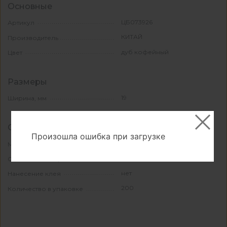
Основные
ЦБ073926
Артикул
КИТАЙ
Производитель
дуб кофейный
Цвет
Размеры
19
Ширина, мм
Свойства и материалы
Произошла ошибка при загрузке
ПВХ
Материал
ПВХ
Основной материал
нет
Нанесение клея
200
Количество в упаковке