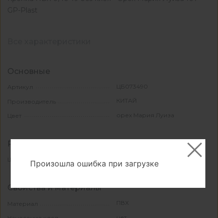
GP-Plast
Все характеристики
Основные
ЦБ073490
Артикул
КИТАЙ
Производитель
орех Мария Луиза
Цвет
Размеры
19
Ширина, мм
Произошла ошибка при загрузке
Свойства и материалы
ПВХ
Материал
нет
Нанесение клея