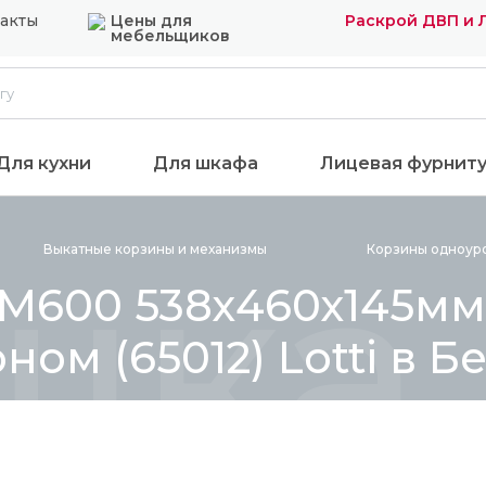
акты
Цены для
Раскрой ДВП и
мебельщиков
Для кухни
Для шкафа
Лицевая фурнит
шка 
Выкатные корзины и
механизмы
Корзины одноур
у М600 538х460х145м
оном (65012) Lotti в 