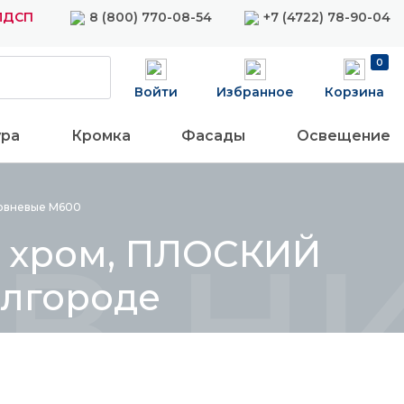
 ЛДСП
8 (800) 770-08-54
+7 (4722) 78-90-04
0
Войти
Избранное
Корзина
ура
Кромка
Фасады
Освещение
в ни
овневые
М600
м хром, ПЛОСКИЙ
Белгороде