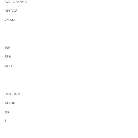
КА-1063866
КИТАЙ
хром
145
538
460
полное
сталь
да
1