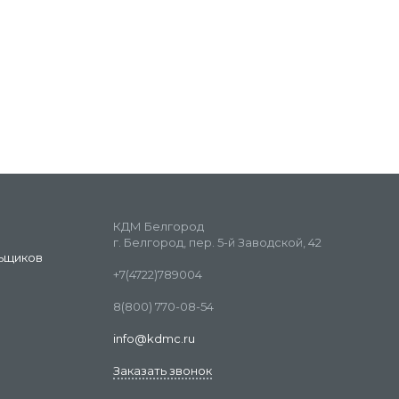
КДМ Белгород
г. Белгород, пер. 5-й Заводской, 42
ьщиков
+7(4722)789004
8(800) 770-08-54
info@kdmc.ru
Заказать звонок