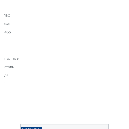
180
545
485
полное
сталь
да
1