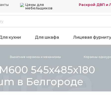
акты
Цены для
Раскрой ДВП и
мебельщиков
Для кухни
Для шкафа
Лицевая фурнит
шка 
Выкатные корзины и
механизмы
Корзины одноур
 М600 545x485x180
lum в Белгороде