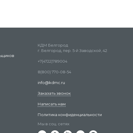
КДМ Белгород
г. Белгород, пер. 5-й Заводской, 42
ьщиков
+7(4722)789004
8(800) 770-08-54
info@kdmc.ru
Заказать звонок
Написать нам
Политика конфиденциальности
Мы в соц. сетях