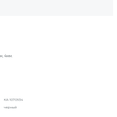
м, 4мм.
КА-1070934
черный