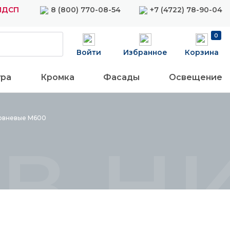
 ЛДСП
8 (800) 770-08-54
+7 (4722) 78-90-04
0
Войти
Избранное
Корзина
ура
Кромка
Фасады
Освещение
в ни
овневые
М600