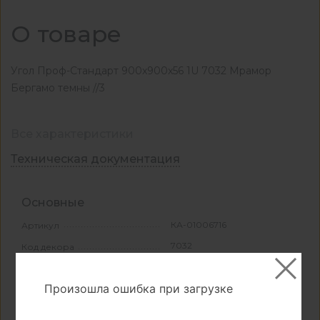
О товаре
Угол Проф-Стандарт 900x900x56 1U 7032 Мрамор
Бергамо темны //3
Все характеристики
Техническая документация
Основные
КА-01006716
Артикул
7032
Код декора
Размеры
Произошла ошибка при загрузке
R9
Радиус завала