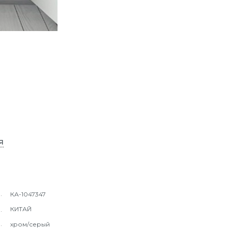
я
КА-1047347
КИТАЙ
хром/серый