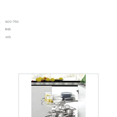
600-750
865
495