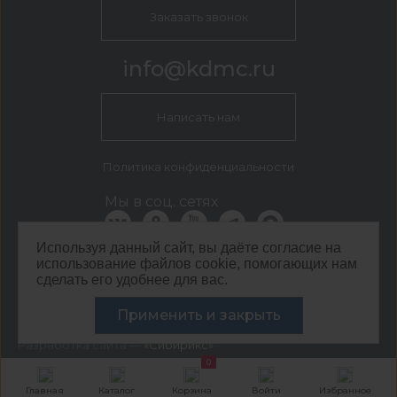
Заказать звонок
info@kdmc.ru
Написать нам
Политика конфиденциальности
Мы в соц. сетях
Используя данный сайт, вы даёте согласие на
использование файлов cookie, помогающих нам
КДМ Белгород
сделать его удобнее для вас.
г. Белгород, пер. 5-й Заводской, 42
Применить и закрыть
©
ООО ЦЕНТР КДМ. ИНН: 3661037157 ОГРН: 1063667287551
,
2026
Разработка сайта —
«Сибирикс»
0
Главная
Каталог
Корзина
Войти
Избранное