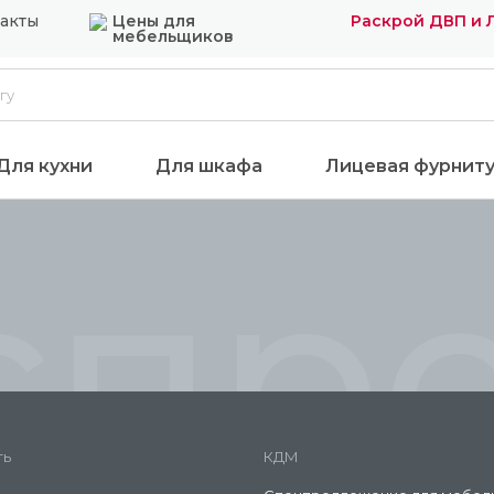
акты
Цены для
Раскрой ДВП и
мебельщиков
Для кухни
Для шкафа
Лицевая фурнит
спр
ть
КДМ