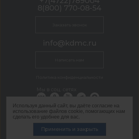
+7(4722)789004
8(800) 770-08-54
Заказать звонок
info@kdmc.ru
Написать нам
Политика конфиденциальности
Мы в соц. сетях
Используя данный сайт, вы даёте согласие на
использование файлов cookie, помогающих нам
КДМ Белгород
сделать его удобнее для вас.
г. Белгород, пер. 5-й Заводской, 42
Применить и закрыть
©
ООО ЦЕНТР КДМ. ИНН: 3661037157 ОГРН: 1063667287551
,
2026