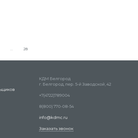
28
КДМ Белгород
г. Белгород, пер. 5-й Заводской, 42
ьщиков
+7(4722)789004
8(800) 770-08-54
info@kdmc.ru
Заказать звонок