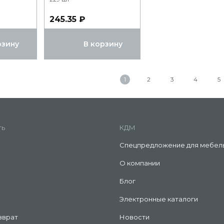
245.35 ₽
рзину
В корзину
1
2
3
4
5
ть
КДМ
Спецпредложение для мебел
О компании
Блог
Электронные каталоги
зврат
Новости