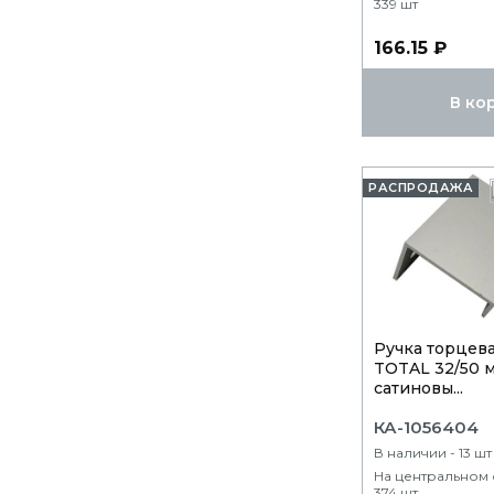
339 шт
166.15 ₽
В ко
РАСПРОДАЖА
Ручка торцев
TOTAL 32/50 
сатиновы...
КА-1056404
В наличии - 13 шт
На центральном 
374 шт