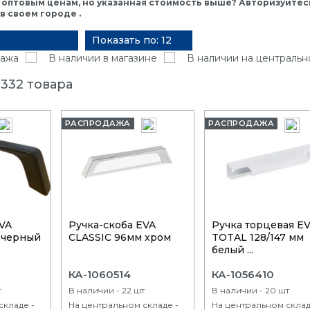
 оптовым ценам, но указанная стоимость выше? Авторизуйтесь
 своем городе .
Показать по: 12
ажа
В наличии в магазине
В наличии на центральн
332 товара
РАСПРОДАЖА
РАСПРОДАЖА
EVA
Ручка-скоба EVA
Ручка торцевая E
 черный
CLASSIC 96мм хром
TOTAL 128/147 мм
белый ...
КА-1060514
КА-1056410
т
В наличии - 22 шт
В наличии - 20 шт
складе -
На центральном складе -
На центральном склад