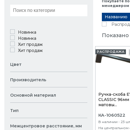
Покупаете по
менеджером в
Названию
Распрод
Новинка
Показано 
Новинка
Хит продаж
Хит продаж
РАСПРОДАЖА
Цвет
Производитель
Ручка-скоба 
Основной материал
CLASSIC 96мм
матовы...
Тип
КА-1060522
В наличии - 23 ш
Межцентровое расстояние, мм
На центральном 