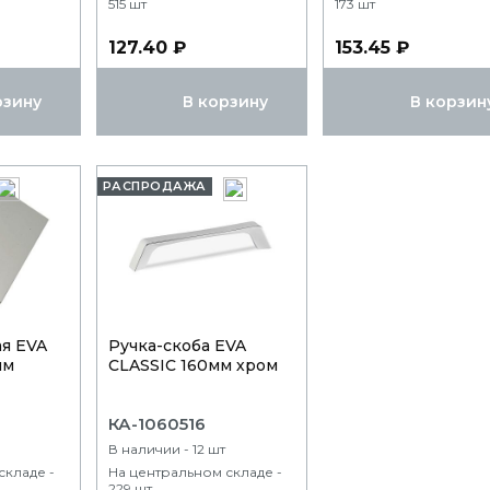
515 шт
173 шт
127.40 ₽
153.45 ₽
рзину
В корзину
В корзин
РАСПРОДАЖА
ая EVA
Ручка-скоба EVA
мм
CLASSIC 160мм хром
КА-1060516
В наличии - 12 шт
складе -
На центральном складе -
229 шт