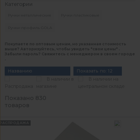
Категории
Ручки металлические
Ручки пластиковые
Ручки-профиль GOLA
Покупаете по оптовым ценам, но указанная стоимость
выше? Авторизуйтесь, чтобы увидеть "свои цены" .
Забыли пароль? Свяжитесь с менеджером в своем городе
.
Названию
Показать по: 12
В наличии в
В наличии на
Распродажа
магазине
центральном складе
Показано 830
товаров
РАСПРОДАЖА