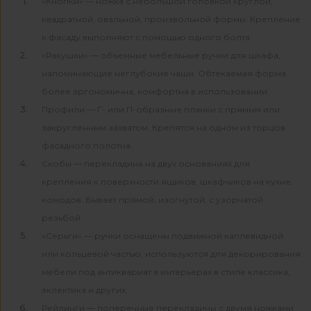
«Кнопки» — ножка с небольшой головкой круглой,
квадратной, овальной, произвольной формы. Крепление
к фасаду выполняют с помощью одного болта.
«Ракушки» — объемные мебельные ручки для шкафа,
напоминающие неглубокие чаши. Обтекаемая форма
более эргономична, комфортна в использовании.
Профили — Г- или П-образные планки с прямым или
закругленным захватом. Крепятся на одном из торцов
фасадного полотна.
Скобы — перекладина на двух основаниях для
крепления к поверхности ящиков, шкафчиков на кухне,
комодов. Бывает прямой, изогнутой, с узорчатой
резьбой.
«Серьги» — ручки оснащены подвижной каплевидной
или кольцевой частью, используются для декорирования
мебели под антиквариат в интерьерах в стиле классика,
эклектика и других.
Рейлинги — поперечные перекладины с двумя ножками,