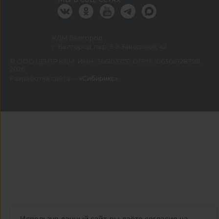
КДМ Белгород
г. Белгород, пер. 5-й Заводской, 42
©
ООО ЦЕНТР КДМ. ИНН: 3661037157 ОГРН: 1063667287551
,
2026
Разработка сайта —
«Сибирикс»