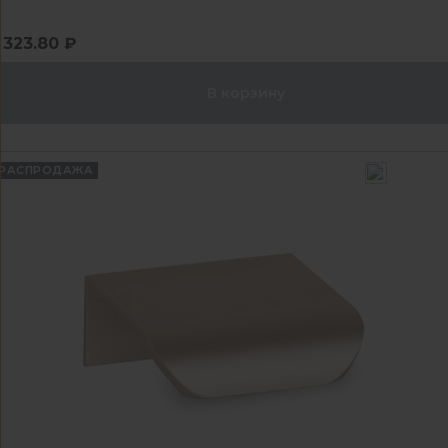
323.80 ₽
В корзину
РАСПРОДАЖА