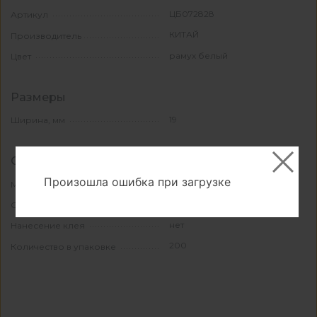
ЦБ072828
Артикул
КИТАЙ
Производитель
рамух белый
Цвет
Размеры
19
Ширина, мм
Свойства и материалы
Произошла ошибка при загрузке
ПВХ
Материал
ПВХ
Основной материал
нет
Нанесение клея
200
Количество в упаковке