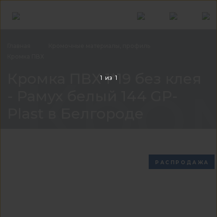
Главная
Кромочные материалы,
профиль
Кромка
ПВХ
Кром
Кромка ПВХ 1*19 без клея
1
из
1
- Рамух белый 144 GP-
Plast в Белгороде
РАСПРОДАЖА