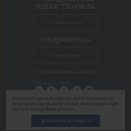
8(800) 770-08-54
Заказать звонок
info@kdmc.ru
Написать нам
Политика конфиденциальности
Мы в соц. сетях
Используя данный сайт, вы даёте согласие на
использование файлов cookie, помогающих нам
КДМ Белгород
сделать его удобнее для вас.
г. Белгород, пер. 5-й Заводской, 42
©
ООО ЦЕНТР КДМ. ИНН: 3661037157 ОГРН: 1063667287551
Применить и закрыть
,
2026
Разработка сайта —
«Сибирикс»