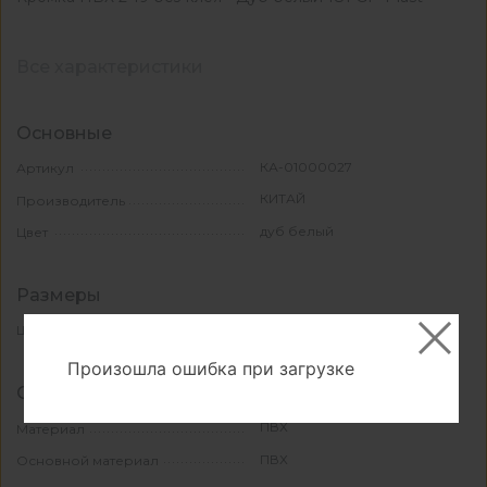
Все характеристики
Основные
КА-01000027
Артикул
КИТАЙ
Производитель
дуб белый
Цвет
Размеры
19
Ширина, мм
Произошла ошибка при загрузке
Свойства и материалы
ПВХ
Материал
ПВХ
Основной материал