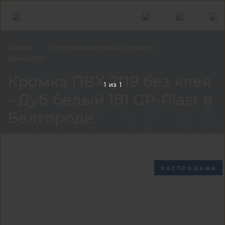
Главная
Кромочные материалы,
профиль
Кромка
ПВХ
Кром
Кромка ПВХ 2*19 без клея
1
из
1
- Дуб белый 181 GP-Plast в
Белгороде
РАСПРОДАЖА