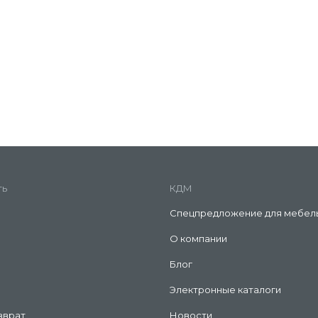
ть
КДМ
Спецпредложение для мебел
О компании
Блог
Электронные каталоги
зврат
Новости