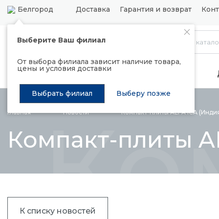
Белгород
Доставка
Гарантия и возврат
Конт
Выберите Ваш филиал
Каталог
От выбора филиала зависит наличие товара,
цены и условия доставки
Распродажа
Подъемные механизмы
Выбрать филиал
Выберу позже
Ко
Главная
Новости
Компакт-плиты ALFA ICA (Инди
Компакт-плиты AL
К списку новостей