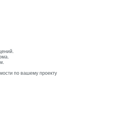
щений.
ома.
м.
имости по вашему проекту