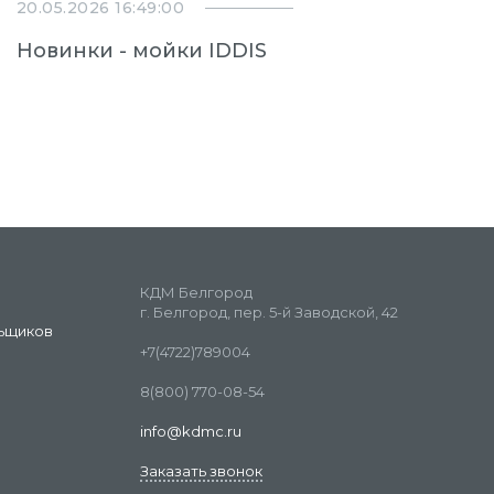
20.05.2026 16:49:00
Новинки - мойки IDDIS
КДМ Белгород
г. Белгород, пер. 5-й Заводской, 42
ьщиков
+7(4722)789004
8(800) 770-08-54
info@kdmc.ru
Заказать звонок