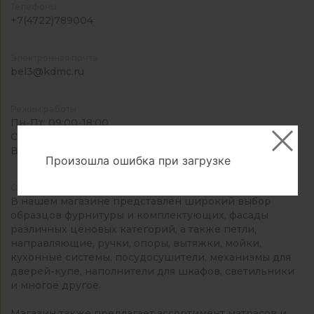
Телефоны
+7(4722)789004
Электронная почта
bel3@kdmc.ru
Режим работы
Пн-Пт: 09:00-18:00
Сб: 09:00-17:00
Вс: выходной
Произошла ошибка при загрузке
О магазине
В нашем магазине представлен широкий выбор
образцов фурнитуры и комплектующих, фасады
различных ценовых категорий, а также петли,
направляющие, ручки, опоры, вытяжки, мойки,
кухонные системы, посудосушители, механизмы для
дверей-купе, наполнители для шкафов, светильники
и многое другое.
Магазин также предлагает ассортимент матрасов и