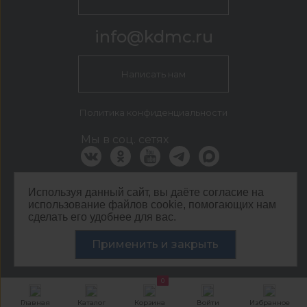
info@kdmc.ru
Написать нам
Политика конфиденциальности
Мы в соц. сетях
Используя данный сайт, вы даёте согласие на
КДМ Белгород
использование файлов cookie, помогающих нам
г. Белгород, пер. 5-й Заводской, 42
сделать его удобнее для вас.
©
ООО ЦЕНТР КДМ. ИНН: 3661037157 ОГРН: 1063667287551
,
2026
Применить и закрыть
Разработка сайта —
«Сибирикс»
0
Главная
Каталог
Корзина
Войти
Избранное