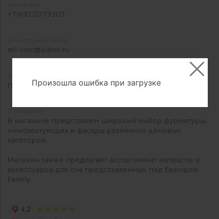
Телефоны
+7(4922)379303
Электронная почта
m1-vmr@kdmc.ru
Режим работы
Произошла ошибка при загрузке
Пн-Вс: 09:00-19:00
О магазине
В магазине представлен широкий выбор фурнитуры,
комплектующих и фасады различных ценовых
категорий.
Магазин также предлагает ассортимент матрасов и
аксессуаров для сна представленных под брендом
Family.