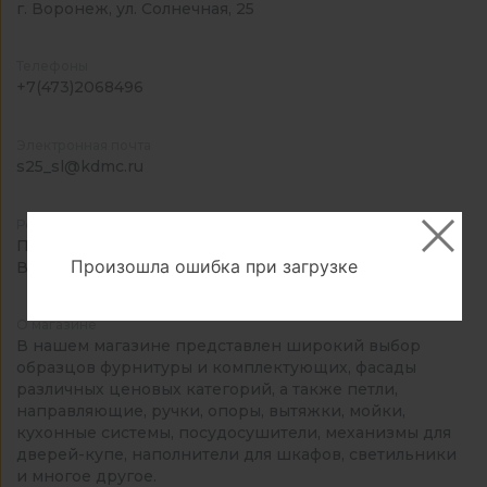
г. Воронеж, ул. Солнечная, 25
Телефоны
+7(473)2068496
Электронная почта
s25_sl@kdmc.ru
Режим работы
Пн-Сб: 09:00-19:00
Произошла ошибка при загрузке
Вс: выходной
О магазине
В нашем магазине представлен широкий выбор
образцов фурнитуры и комплектующих, фасады
различных ценовых категорий, а также петли,
направляющие, ручки, опоры, вытяжки, мойки,
кухонные системы, посудосушители, механизмы для
дверей-купе, наполнители для шкафов, светильники
и многое другое.