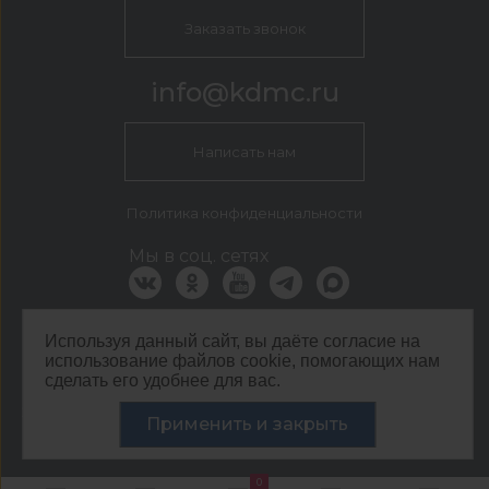
Заказать звонок
info@kdmc.ru
Написать нам
Политика конфиденциальности
Мы в соц. сетях
Используя данный сайт, вы даёте согласие на
КДМ Белгород
использование файлов cookie, помогающих нам
г. Белгород, пер. 5-й Заводской, 42
сделать его удобнее для вас.
©
ООО ЦЕНТР КДМ. ИНН: 3661037157 ОГРН: 1063667287551
,
2026
Применить и закрыть
Разработка сайта —
«Сибирикс»
0