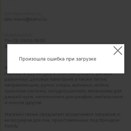
Электронная почта
s8a-man4@kdmc.ru
Режим работы
Пн-Сб: 09:00-18:00
Вс: выходной
Произошла ошибка при загрузке
О магазине
В нашем магазине представлен широкий выбор
образцов фурнитуры и комплектующих, фасады
различных ценовых категорий, а также петли,
направляющие, ручки, опоры, вытяжки, мойки,
кухонные системы, посудосушители, механизмы для
дверей-купе, наполнители для шкафов, светильники
и многое другое.
Магазин также предлагает ассортимент матрасов и
аксессуаров для сна, представленных под брендом
Family.