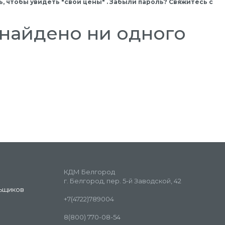
, чтобы увидеть "свои цены" . Забыли пароль? Свяжитесь с
найдено ни одного
КДМ Белгород
г. Белгород, пер. 5-й Заводской, 42
ьщиков
+7(4722)789004
8(800) 770-08-54