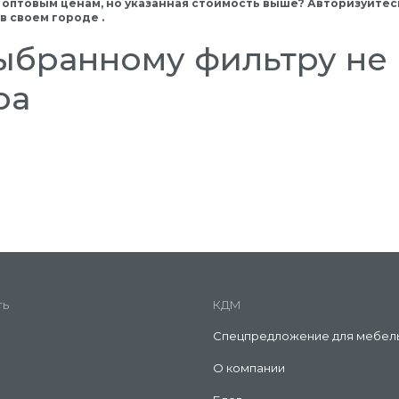
 оптовым ценам, но указанная стоимость выше? Авторизуйтесь
 своем городе .
ыбранному фильтру не 
ра
ть
КДМ
Спецпредложение для мебел
О компании