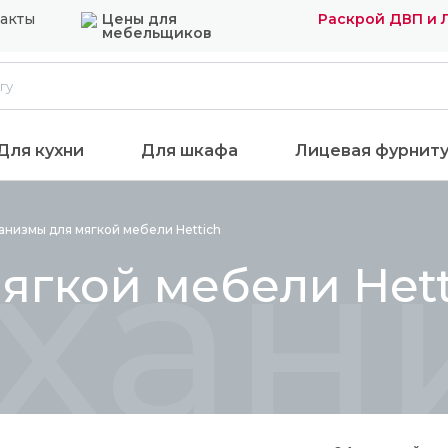
акты
Цены для
Раскрой ДВП и
мебельщиков
Для кухни
Для шкафа
Лицевая фурнит
хани
анизмы для мягкой мебели
Hettich
ягкой мебели Hett