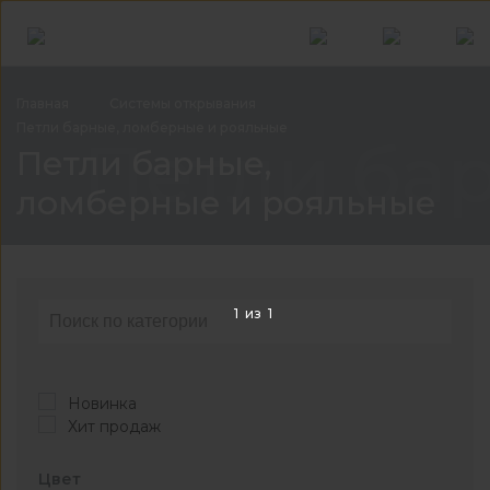
Главная
Системы
открывания
Петли барные, ломберные и
рояльные
Петли ба
Петли барные,
ломберные и рояльные
1
из
1
Новинка
Хит продаж
Цвет