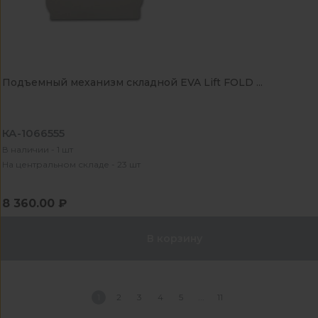
Подъемный механизм складной EVA Lift FOLD ...
КА-1066555
В наличии - 1 шт
На центральном складе - 23 шт
8 360.00 ₽
В корзину
1
2
3
4
5
11