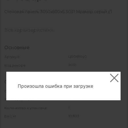
Стеновая панель 3050x600x6 3031 Мрамор серый //1
Все характеристики
Основные
ЦБ069940
Артикул
3031
Код декора
Свойства и материалы
Произошла ошибка при загрузке
МДФ/Пластик
Основной материал
Мрамор
Тип поверхности
1
Количество в упаковке
10,833
Вес, кг