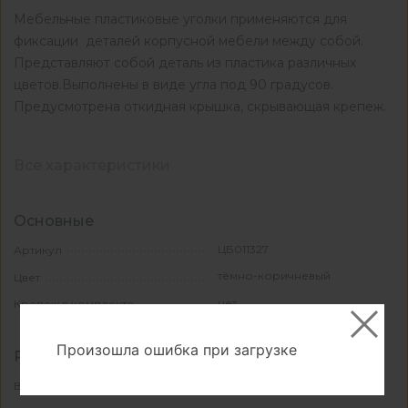
Мебельные пластиковые уголки применяются для
фиксации деталей корпусной мебели между собой.
Представляют собой деталь из пластика различных
цветов.Выполнены в виде угла под 90 градусов.
Предусмотрена откидная крышка, скрывающая крепеж.
Все характеристики
Основные
ЦБ011327
Артикул
тёмно-коричневый
Цвет
нет
Крепеж в комплекте
Произошла ошибка при загрузке
Размеры
23
Высота, мм