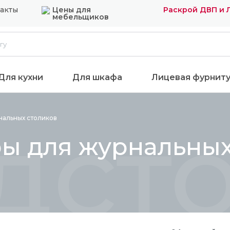
акты
Цены для
Раскрой ДВП и
мебельщиков
Для кухни
Для шкафа
Лицевая фурнит
дсто
рнальных
столиков
ры для журнальных