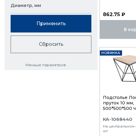
Диаметр, мм
862.75 ₽
Применить
В ко
Сбросить
НОВИНКА
Меньше параметров
Подстолье Ло
пруток 10 мм,
500*500*500 ч.
КА-1068440
На центральном с
шт