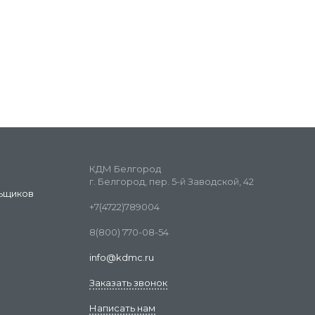
КДМ Белгород
г. Белгород, пер. 5-й Заводской, 42
ьщиков
+7(4722)789004
8(800) 770-08-54
info@kdmc.ru
Заказать звонок
Написать нам