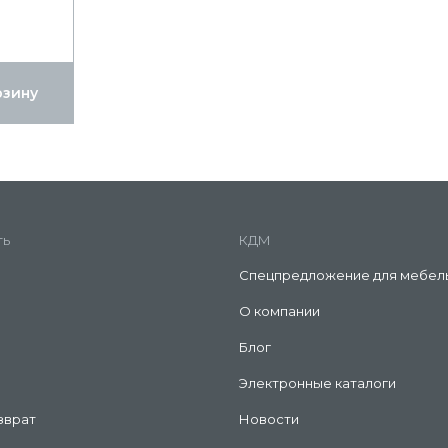
рзину
ть
КДМ
Спецпредложение для мебел
О компании
Блог
Электронные каталоги
зврат
Новости