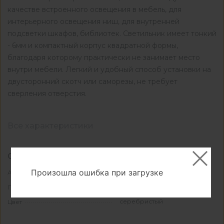
качестве встроенного освещения в мебель, для
интерьерного освещения ниш, для внутренней
подсветки шкафов, библиотек. Светильник имеет тонкий
- 6мм и компактный корпус квадратной формы,
благодаря которому практически не занимает место
внутри мебели. Легкий и удобный способ установки на
двусторонний скотч или саморезы, не требует
сверления отверстия.
Все характеристики
Основные
Произошла ошибка при загрузке
КА-1026302
Артикул
КИТАЙ
Производитель
серебристый
Цвет