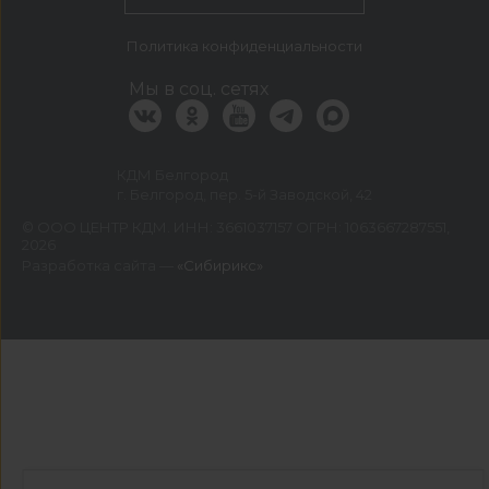
Политика конфиденциальности
Мы в соц. сетях
КДМ Белгород
г. Белгород, пер. 5-й Заводской, 42
©
ООО ЦЕНТР КДМ. ИНН: 3661037157 ОГРН: 1063667287551
,
2026
Разработка сайта —
«Сибирикс»