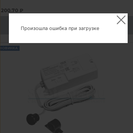
200.70 ₽
В корзину
Произошла ошибка при загрузке
НОВИНКА