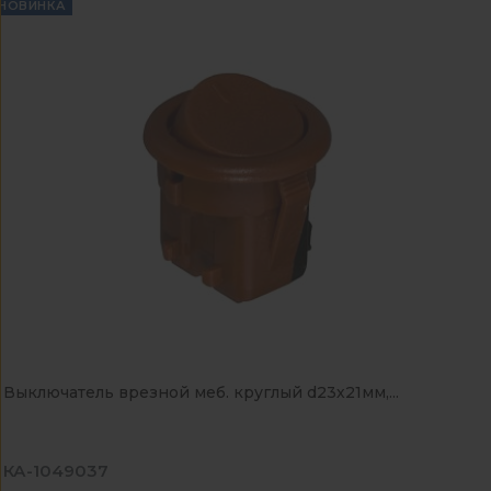
НОВИНКА
Выключатель врезной меб. круглый d23х21мм,...
КА-1049037