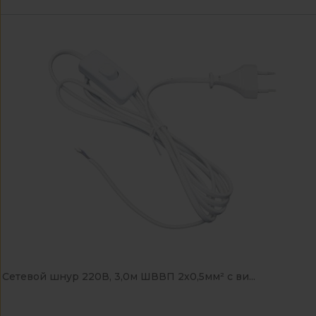
Сетевой шнур 220В, 3,0м ШВВП 2х0,5мм² с ви...