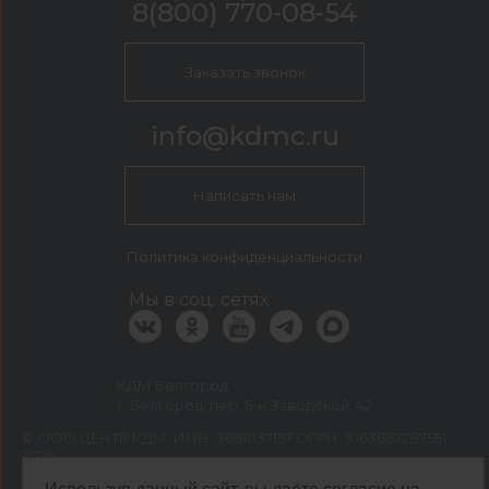
8(800) 770-08-54
Заказать звонок
info@kdmc.ru
Написать нам
Политика конфиденциальности
Мы в соц. сетях
КДМ Белгород
г. Белгород, пер. 5-й Заводской, 42
©
ООО ЦЕНТР КДМ. ИНН: 3661037157 ОГРН: 1063667287551
,
2026
Разработка сайта —
«Сибирикс»