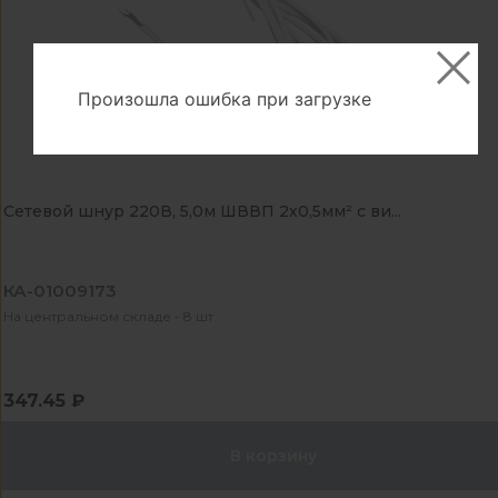
Произошла ошибка при загрузке
Сетевой шнур 220В, 5,0м ШВВП 2х0,5мм² с ви...
КА-01009173
На центральном складе - 8 шт
347.45 ₽
В корзину