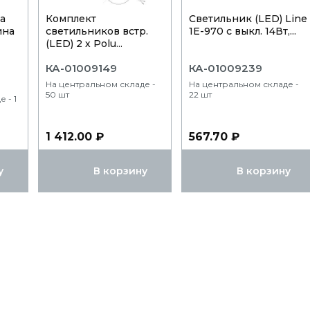
а
Комплект
Светильник (LED) Line
ина
светильников встр.
1E-970 с выкл. 14Вт,...
(LED) 2 х Polu...
КА-01009149
КА-01009239
На центральном складе -
На центральном складе -
50 шт
22 шт
 - 1
1 412.00 ₽
567.70 ₽
у
В корзину
В корзину