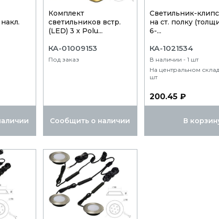
Комплект
Светильник-клипс
накл.
светильников встр.
на ст. полку (толщ
(LED) 3 х Polu...
6-...
КА-01009153
КА-1021534
Под заказ
В наличии - 1 шт
На центральном складе
шт
200.45 ₽
наличии
Сообщить о наличии
В корзин