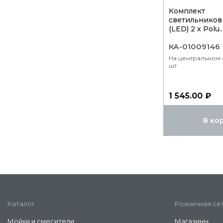
Комплект
светильников 
(LED) 2 х Polu..
КА-01009146
На центральном с
шт
1 545.00 ₽
В ко
Каталог
Розничная се
Мойки и смесители
Магазины