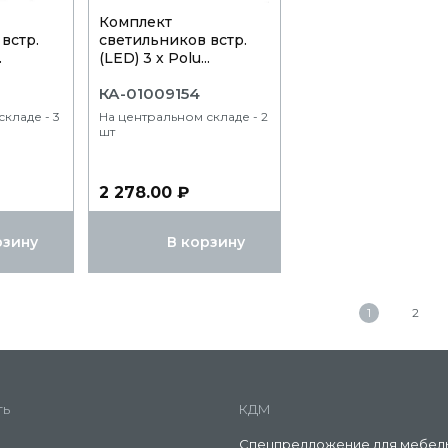
Комплект
встр.
светильников встр.
.
(LED) 3 х Polu...
КА-01009154
кладе - 3
На центральном складе - 2
шт
2 278.00 ₽
рзину
В корзину
1
2
ть
КДМ
Спецпредложение для мебел