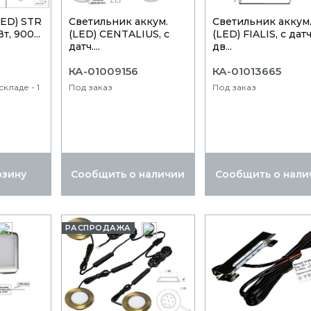
LED) STR
Светильник аккум.
Светильник аккум
т, 900...
(LED) CENTALIUS, с
(LED) FIALIS, с датч
датч....
дв...
КА-01009156
КА-01013665
кладе - 1
Под заказ
Под заказ
рзину
Сообщить о наличии
Сообщить о нали
РАСПРОДАЖА