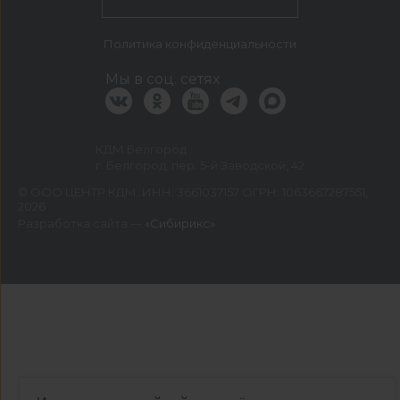
Политика конфиденциальности
Мы в соц. сетях
КДМ Белгород
г. Белгород, пер. 5-й Заводской, 42
©
ООО ЦЕНТР КДМ. ИНН: 3661037157 ОГРН: 1063667287551
,
2026
Разработка сайта —
«Сибирикс»