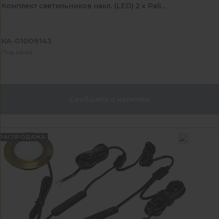
Комплект светильников накл. (LED) 2 х Pali...
КА-01009143
Под заказ
Сообщить о наличии
РАСПРОДАЖА