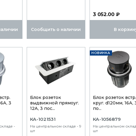
3 052.00 ₽
наличии
Сообщить о наличии
В корзин
НОВИНКА
встр.
Блок розеток
Блок розеток встр
16А, 3
выдвижной прямоуг.
круг. d120мм, 16А, 
12А, 3 пос...
по...
КА-1021531
КА-1056879
складе -
На центральном складе - 9
На центральном склад
шт
шт