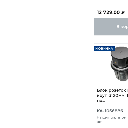
12 729.00 ₽
В ко
НОВИНКА
Блок розеток 
круг. d120мм, 
по...
КА-1056886
На центральном с
шт