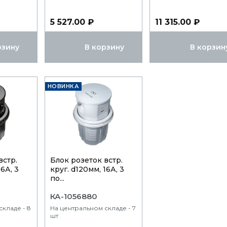
5 527.00 ₽
11 315.00 ₽
рзину
В корзину
В корзин
НОВИНКА
встр.
Блок розеток встр.
16А, 3
круг. d120мм, 16А, 3
по...
КА-1056880
кладе - 8
На центральном складе - 7
шт