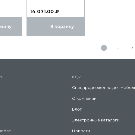
14 071.00 ₽
рзину
В корзину
1
2
3
ть
КДМ
Спецпредложение для мебел
О компании
Блог
Электронные каталоги
зврат
Новости