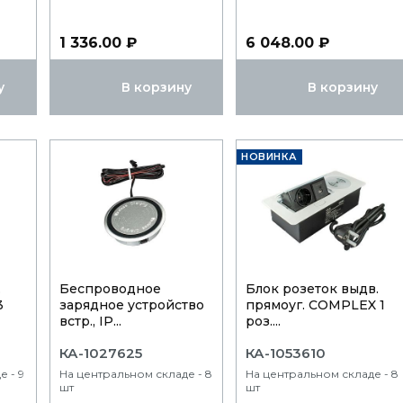
1 336.00 ₽
6 048.00 ₽
у
В корзину
В корзину
НОВИНКА
.
Беспроводное
Блок розеток выдв.
3
зарядное устройство
прямоуг. COMPLEX 1
встр., IP...
роз....
КА-1027625
КА-1053610
е - 9
На центральном складе - 8
На центральном складе - 8
шт
шт