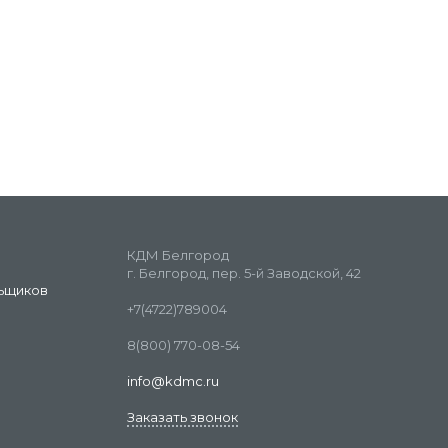
КДМ Белгород
г. Белгород, пер. 5-й Заводской, 42
ьщиков
+7(4722)789004
8(800) 770-08-54
info@kdmc.ru
Заказать звонок