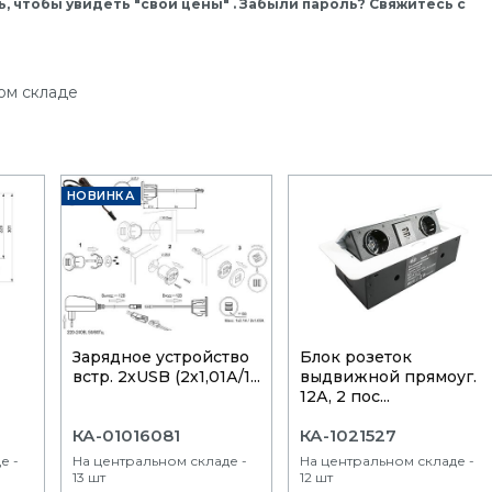
, чтобы увидеть "свои цены" . Забыли пароль? Свяжитесь с
ом складе
НОВИНКА
Зарядное устройство
Блок розеток
встр. 2хUSB (2х1,01А/1...
выдвижной прямоуг.
12А, 2 пос...
КА-01016081
КА-1021527
е -
На центральном складе -
На центральном складе -
13 шт
12 шт