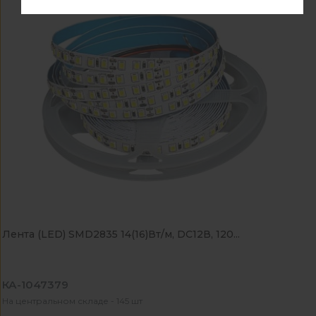
Лента (LED) SMD2835 14(16)Вт/м, DC12В, 120...
КА-1047379
На центральном складе - 145 шт