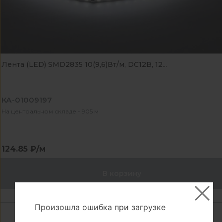
Лента (LED) SMD2835 10(9,6)Вт/м, DC12В, 12...
КА-01009197
На центральном складе - 905 м
124.85 ₽/м
В корзину
Произошла ошибка при загрузке