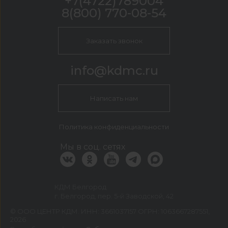
+7(4722)789004
8(800) 770-08-54
Заказать звонок
info@kdmc.ru
Написать нам
Политика конфиденциальности
Мы в соц. сетях
КДМ Белгород
г. Белгород, пер. 5-й Заводской, 42
©
ООО ЦЕНТР КДМ. ИНН: 3661037157 ОГРН: 1063667287551
,
2026