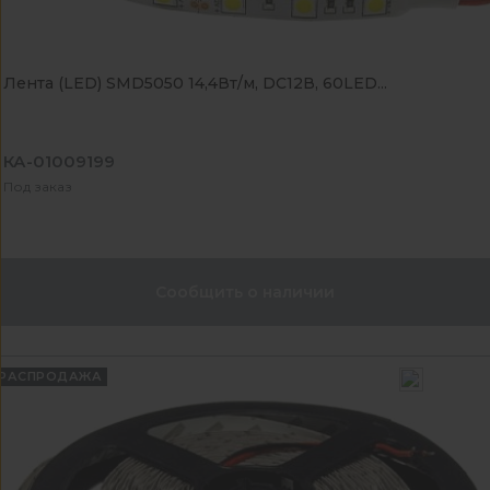
Лента (LED) SMD5050 14,4Вт/м, DC12В, 60LED...
КА-01009199
Под заказ
Сообщить о наличии
РАСПРОДАЖА