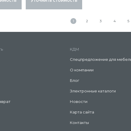
оимость
Уточнить стоимость
1
2
3
4
5
ть
КДМ
Спецпредложение для мебел
О компании
Блог
Электронные каталоги
зврат
Новости
Карта сайта
Контакты