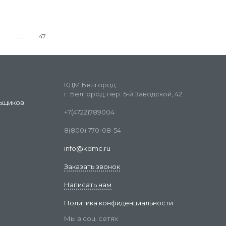
47
КДМ Белгород
г. Белгород, пер. 5-й Заводской, 42
ьщиков
+7(4722)789004
8(800) 770-08-54
info@kdmc.ru
Заказать звонок
Написать нам
Политика конфиденциальности
Мы в соц. сетях