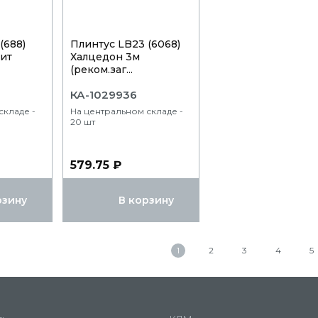
(688)
Плинтус LB23 (6068)
нит
Халцедон 3м
(реком.заг...
КА-1029936
складе -
На центральном складе -
20 шт
579.75 ₽
рзину
В корзину
1
2
3
4
5