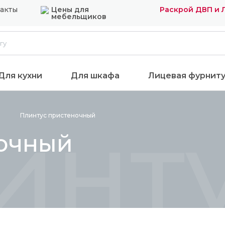
акты
Цены для
Раскрой ДВП и
мебельщиков
Для кухни
Для шкафа
Лицевая фурнит
инт
Плинтус
пристеночный
ночный