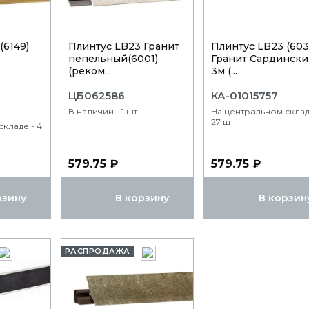
(6149)
Плинтус LB23 Гранит
Плинтус LB23 (603
пепельный(6001)
Гранит Сардинск
(реком...
3м (...
ЦБ062586
КА-01015757
В наличии - 1 шт
На центральном склад
27 шт
кладе - 4
579.75 ₽
579.75 ₽
рзину
В корзину
В корзин
РАСПРОДАЖА