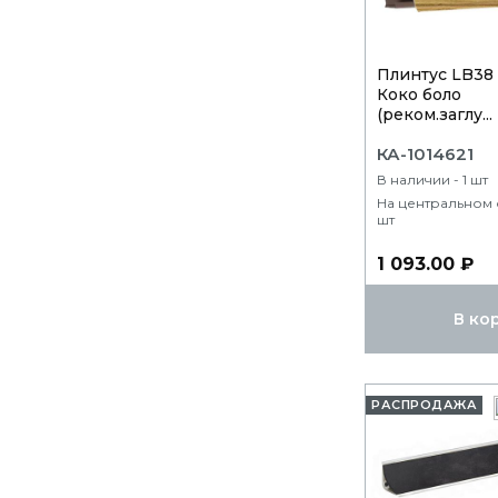
Плинтус LB38 
Коко боло
(реком.заглу...
КА-1014621
В наличии - 1 шт
На центральном с
шт
1 093.00 ₽
В ко
РАСПРОДАЖА