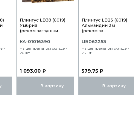
8)
Плинтус LB38 (6019)
Плинтус LB23 (6019)
ий
Умбрия
Альмандин 3м
(реком.заглушки...
(реком.за...
КА-01016390
ЦБ062253
е -
На центральном складе -
На центральном складе -
26 шт
25 шт
1 093.00 ₽
579.75 ₽
у
В корзину
В корзину