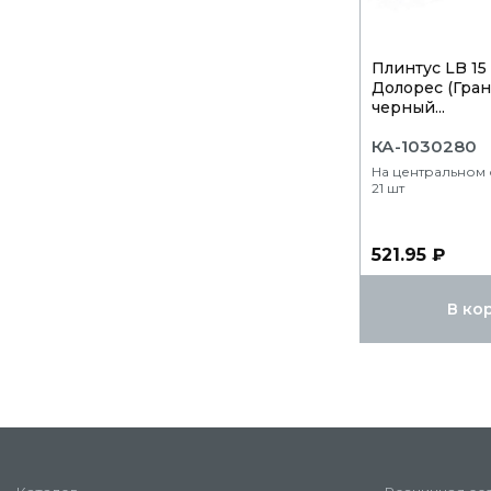
Плинтус LB 15 
Долорес (Гра
черный...
КА-1030280
На центральном 
21 шт
521.95 ₽
В ко