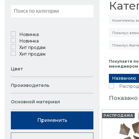
Кате
Комплекты за
Плинтус алю
Новинка
Новинка
Плинтус Korn
Хит продаж
Хит продаж
Покупаете по
менеджером в
Цвет
Названию
Производитель
Распрод
Показано
Основной материал
РАСПРОДАЖА
Применить