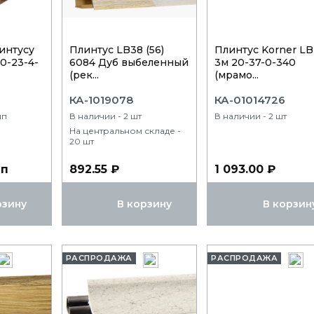
интусу
Плинтус LB38 (56)
Плинтус Korner LB
20-23-4-
6084 Дуб выбеленный
3м 20-37-0-340
(рек...
(мрамо...
КА-1019078
КА-01014726
мп
В наличии - 2 шт
В наличии - 2 шт
На центральном складе -
20 шт
мп
892.55 ₽
1 093.00 ₽
рзину
В корзину
В корзин
РАСПРОДАЖА
РАСПРОДАЖА