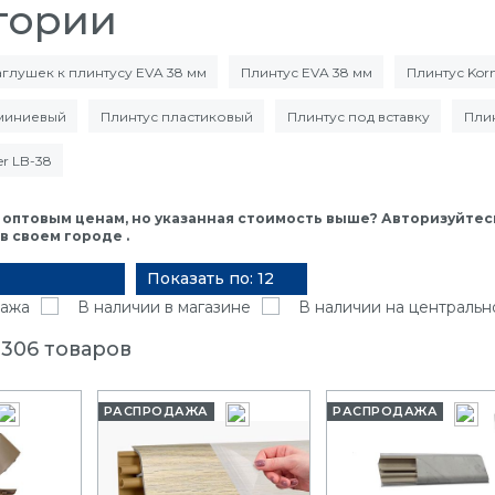
гории
глушек к плинтусу EVA 38 мм
Плинтус EVA 38 мм
Плинтус Kor
миниевый
Плинтус пластиковый
Плинтус под вставку
Пли
er LB-38
 оптовым ценам, но указанная стоимость выше? Авторизуйтесь
 своем городе .
Показать по: 12
ажа
В наличии в магазине
В наличии на центральн
 306 товаров
РАСПРОДАЖА
РАСПРОДАЖА