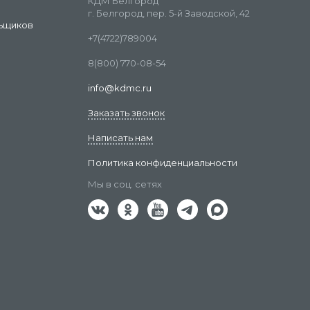
КДМ Белгород
г. Белгород, пер. 5-й Заводской, 42
ьщиков
+7(4722)789004
8(800) 770-08-54
info@kdmc.ru
Заказать звонок
Написать нам
Политика конфиденциальности
Мы в соц. сетях