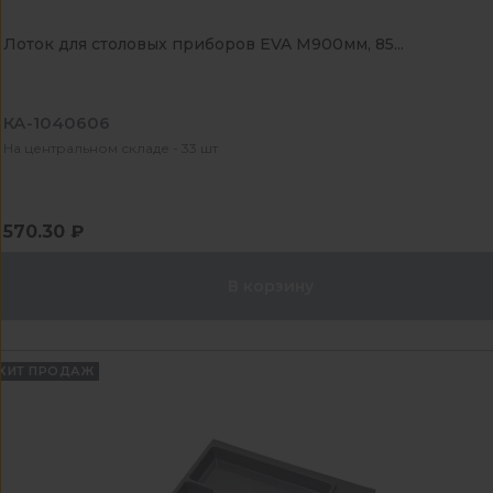
Лоток для столовых приборов EVA М900мм, 85...
КА-1040606
На центральном складе - 33 шт
570.30 ₽
В корзину
ХИТ ПРОДАЖ