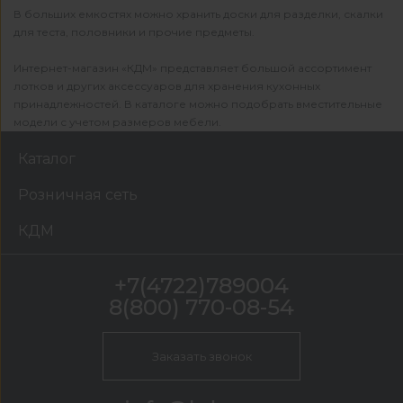
В больших емкостях можно хранить доски для разделки, скалки
для теста, половники и прочие предметы.
Интернет-магазин «КДМ» представляет большой ассортимент
лотков и других аксессуаров для хранения кухонных
принадлежностей. В каталоге можно подобрать вместительные
модели с учетом размеров мебели.
Каталог
Розничная сеть
КДМ
+7(4722)789004
8(800) 770-08-54
Заказать звонок