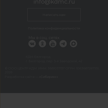
info@kdmc.ru
Написать нам
Политика конфиденциальности
Мы в соц. сетях
КДМ Белгород
г. Белгород, пер. 5-й Заводской, 42
©
ООО ЦЕНТР КДМ. ИНН: 3661037157 ОГРН: 1063667287551
,
2026
Разработка сайта —
«Сибирикс»