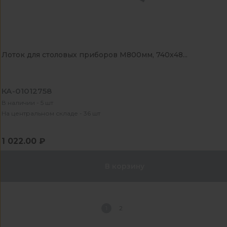
Лоток для столовых приборов М800мм, 740х48...
КА-01012758
В наличии - 5 шт
На центральном складе - 36 шт
1 022.00 ₽
В корзину
1
2