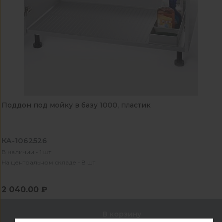
Поддон под мойку в базу 1000, пластик
КА-1062526
В наличии - 1 шт
На центральном складе - 8 шт
2 040.00 ₽
В корзину