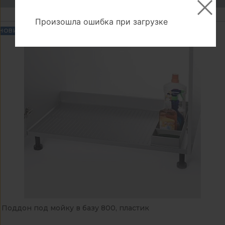
Произошла ошибка при загрузке
НОВИНКА
Поддон под мойку в базу 800, пластик