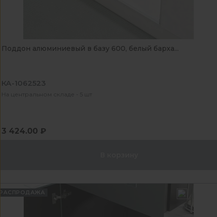
Поддон алюминиевый в базу 600, белый барха...
КА-1062523
На центральном складе - 5 шт
3 424.00 ₽
В корзину
РАСПРОДАЖА