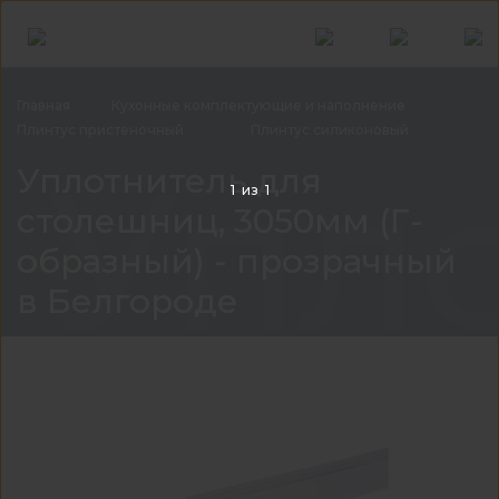
Главная
Кухонные комплектующие и
наполнение
Плинтус
пристеночный
Плинтус
силиконовый
Упло
Уплотнитель для
1
из
1
столешниц, 3050мм (Г-
образный) - прозрачный
в Белгороде