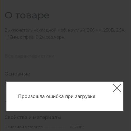
О товаре
Выключатель накладной меб. круглый D66 мм, 250В, 2,5А,
H16мм, с пров. 0,2м,сер.черн.
Все характеристики
Основные
КА-01009175
Артикул
КИТАЙ
Производитель
Произошла ошибка при загрузке
серебро/черный
Цвет
Свойства и материалы
пластик
Основной материал