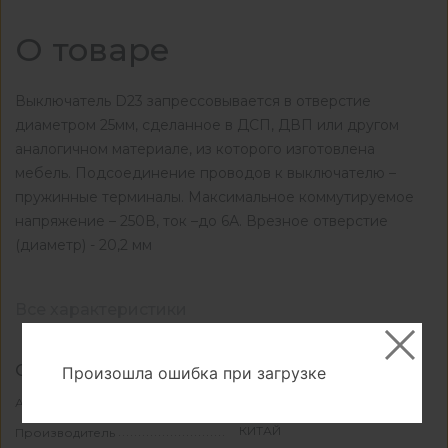
О товаре
Выключатель D23 запрессовывается в отверстие
диаметром 25мм, сделанное в ДСП, ДВП или другом
аналогичном материале, из которого изготовлена
мебель. Подсоединение проводов к выключателю –
пружинные терминалы. Максимальное коммутируемое
напряжение – 250В, ток –до 6А. Врезное отверстие
(диаметр) - 20,2 мм
Все характеристики
Основные
Произошла ошибка при загрузке
КА-1049038
Артикул
КИТАЙ
Производитель